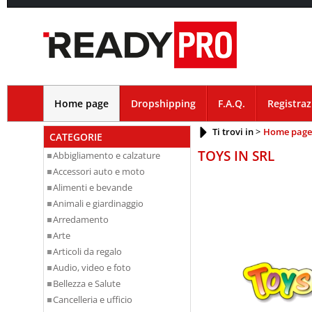
Home page
Dropshipping
F.A.Q.
Registra
Ti trovi in
Home page
CATEGORIE
TOYS IN SRL
Abbigliamento e calzature
Accessori auto e moto
Alimenti e bevande
Animali e giardinaggio
Arredamento
Arte
Articoli da regalo
Audio, video e foto
Bellezza e Salute
Cancelleria e ufficio