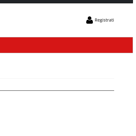
Registrati
Sono un nuovo cliente
ancora registrato sul nostro sito clicca sul pulsante
"Registrati"